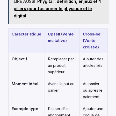
LIRE AUSSI
Phygital : définition, enjeux et 4
piliers pour fusionner le physique et le
digital
Caractéristique
Upsell (Vente
Cross-sell
incitative)
(Vente
croisée)
Objectif
Remplacer par
Ajouter des
un produit
articles liés
supérieur
Moment idéal
Avant l’ajout au
Au panier
panier
ou après le
paiement
Exemple type
Passer d’un
Ajouter une
abonnement
coque de