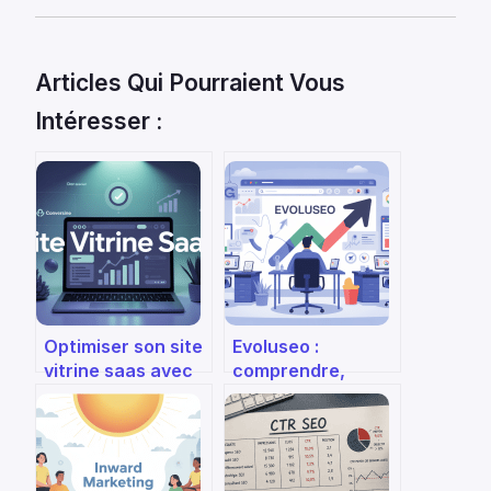
Articles Qui Pourraient Vous
Intéresser :
Optimiser son site
Evoluseo :
vitrine saas avec
comprendre,
roumane and
évaluer et tirer
companies
parti de cette
agence seo