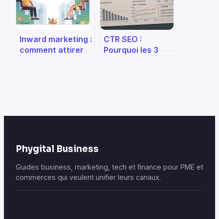
Inward marketing :
CTR SEO :
comment attirer
Pourquoi les 3
vos clients sans
premiers résultats
les démarcher
captent 70% des
clics et comment
optimiser le vôtre
Phygital Business
Guides business, marketing, tech et finance pour PME et
commerces qui veulent unifier leurs canaux.