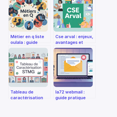
Métier en q liste
Cse arval : enjeux,
oulala : guide
avantages et
sérieux d’un sujet
fonctionnement
pas si léger
pour les salariés
Tableau de
Ia72 webmail :
caractérisation
guide pratique
stmg : le guide
complet pour
clair pour réussir
accéder à votre
l’épreuve
messagerie