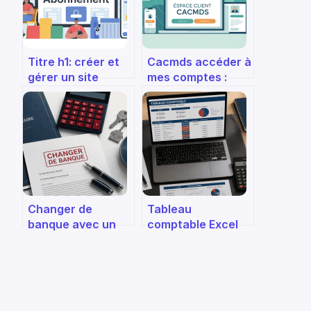
Titre h1: créer et
Cacmds accéder à
gérer un site
mes comptes :
d’abonnement
guide simple pour
rentable avec
se connecter en
monserviceabo
toute sécurité
Changer de
Tableau
banque avec un
comptable Excel
prêt en cours : 3
gratuit : 4
solutions pour
colonnes clés et
conserver votre
les erreurs de
crédit
saisie à éviter