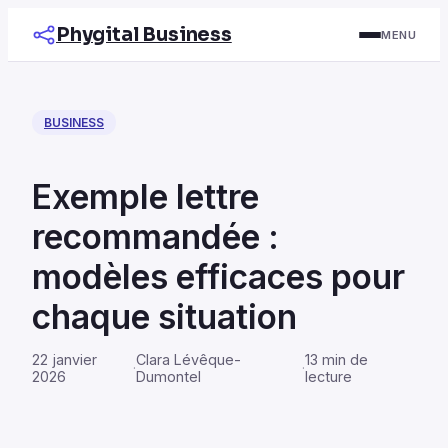
Phygital Business
MENU
BUSINESS
Exemple lettre
recommandée :
modèles efficaces pour
chaque situation
22 janvier
Clara Lévêque-
13 min de
·
·
2026
Dumontel
lecture