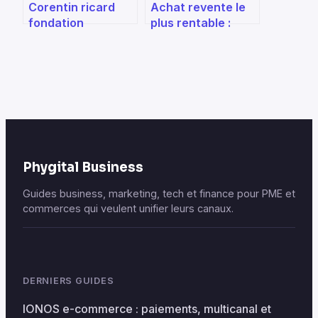
Corentin ricard
Achat revente le
fondation
plus rentable :
entreprise : rôle,
stratégies
engagements et
concrètes pour
impact
maximiser vos
marges
Phygital Business
Guides business, marketing, tech et finance pour PME et
commerces qui veulent unifier leurs canaux.
DERNIERS GUIDES
IONOS e-commerce : paiements, multicanal et