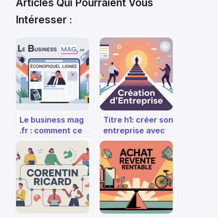
Articles Qui Pourraient Vous
Intéresser :
Le business mag
Titre h1: créer son
.fr : comment ce
entreprise avec
média en ligne
creez-votre-
peut servir votre
entreprise.fr :
stratégie
guide complet et
concret