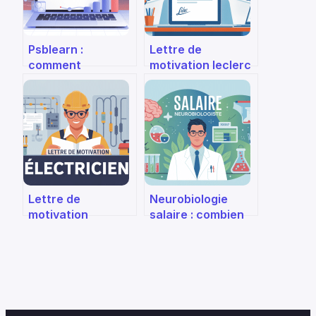
Psblearn :
Lettre de
comment
motivation leclerc
maîtriser cette
: exemples,
bibliothèque
conseils et
python pour le
structure
machine learning
gagnante
Lettre de
Neurobiologie
motivation
salaire : combien
électricien :
gagne un
exemples,
neurobiologiste
conseils et
aujourd’hui ?
structure
gagnante