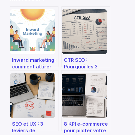
Inward marketing :
CTR SEO :
comment attirer
Pourquoi les 3
vos clients sans
premiers résultats
les démarcher
captent 70% des
clics et comment
optimiser le vôtre
SEO et UX : 3
8 KPI e-commerce
leviers de
pour piloter votre