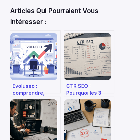
Articles Qui Pourraient Vous
Intéresser :
Evoluseo :
CTR SEO :
comprendre,
Pourquoi les 3
évaluer et tirer
premiers résultats
parti de cette
captent 70% des
agence seo
clics et comment
optimiser le vôtre