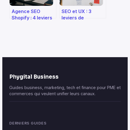
Agence SEO
SEO et UX : 3
Shopify : 4 leviers
leviers de
techniques pour
performance pour
dominer les
dominer les
résultats de
résultats Google
recherche
Phygital Business
Guides business, marketing, tech et finance pour PME et
commerces qui veulent unifier leurs canaux.
DERNIERS GUIDES