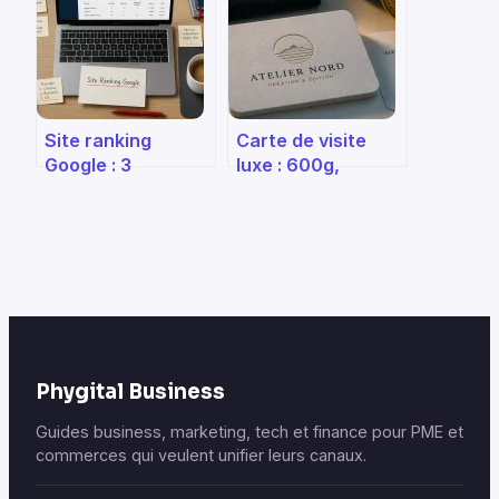
gaspillage
budgétaire
Site ranking
Carte de visite
Google : 3
luxe : 600g,
méthodes pour
dorure et
vérifier votre
tranches colorées
position sans biais
pour marquer les
de navigation
esprits
Phygital Business
Guides business, marketing, tech et finance pour PME et
commerces qui veulent unifier leurs canaux.