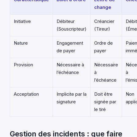
change
Initiative
Débiteur
Créancier
Débit
(Souscripteur)
(Tireur)
(Éme
Nature
Engagement
Ordre de
Paie
de payer
payer
immé
Provision
Nécessaire à
Nécessaire
Néce
l’échéance
à
à
l’échéance
l’émi
Acceptation
Implicite par la
Doit être
Non
signature
signée par
appli
le tiré
Gestion des incidents : que faire