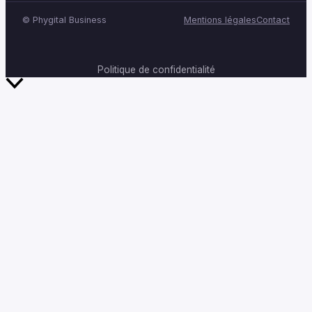
©
Phygital Business
Mentions légales
Contact
Politique de confidentialité
Retour
en
haut