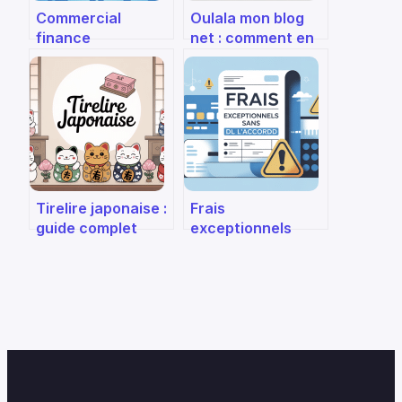
Commercial
Oulala mon blog
finance
net : comment en
association : rôle,
faire un vrai levier
enjeux et
de visibilité
panorama complet
Tirelire japonaise :
Frais
guide complet
exceptionnels
pour choisir,
sans mon accord :
comprendre et
comment réagir et
offrir
vous protéger