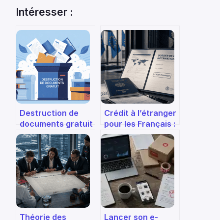
Intéresser :
Destruction de
Crédit à l’étranger
documents gratuit
pour les Français :
: comment en
banques éligibles,
profiter sans
conditions réelles
risques
et risques
financiers
Théorie des
Lancer son e-