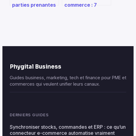
parties prenantes
commerce : 7
: au-delà du profit,
étapes pour
la stratégie de la
transformer une
valeur partagée
idée en boutique
rentable
Phygital Business
Guides business, marketing, tech et finance pour PME et
commerces qui veulent unifier leurs canaux.
DERNIERS GUIDES
Synchroniser stocks, commandes et ERP : ce qu’un
connecteur e-commerce automatise vraiment