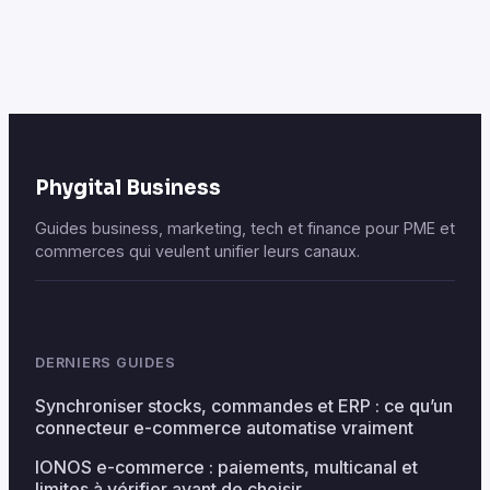
pratiques et
stopper le
exemples
gaspillage
budgétaire
Phygital Business
Guides business, marketing, tech et finance pour PME et
commerces qui veulent unifier leurs canaux.
DERNIERS GUIDES
Synchroniser stocks, commandes et ERP : ce qu’un
connecteur e-commerce automatise vraiment
IONOS e-commerce : paiements, multicanal et
limites à vérifier avant de choisir