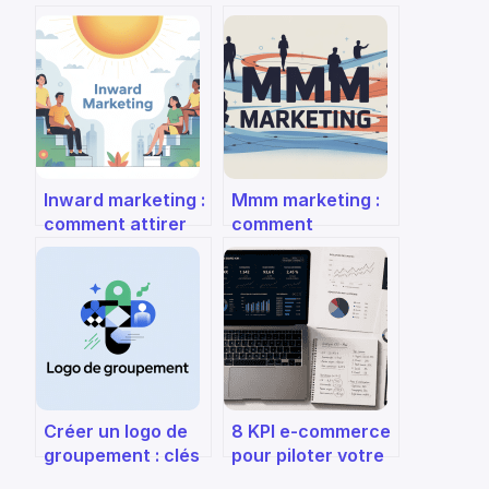
Inward marketing :
Mmm marketing :
comment attirer
comment
vos clients sans
fonctionne ce
les démarcher
modèle et que
faut-il en retenir ?
Créer un logo de
8 KPI e-commerce
groupement : clés
pour piloter votre
visuelles, bonnes
rentabilité et