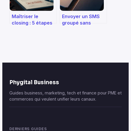
Maîtriser le
Envoyer un SMS
closing : 5 étapes
groupé sans
clés pour
divulguer les
transformer
numéros : 3
l’hésitation en
méthodes pour
signature
protéger la vie
privée
Phygital Business
Guides business, marketing, tech et finance pour PME et
commerces qui veulent unifier leurs canaux.
DERNIERS GUIDES