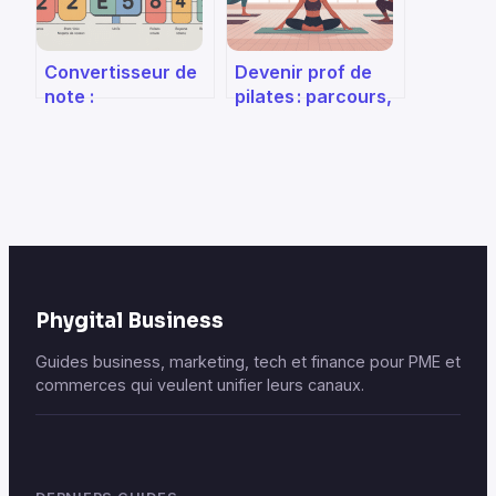
Convertisseur de
Devenir prof de
note :
pilates : parcours,
comprendre,
formations et
calculer et
réalités du métier
comparer vos
résultats
Phygital Business
Guides business, marketing, tech et finance pour PME et
commerces qui veulent unifier leurs canaux.