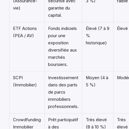
(Assurance-
sécurisé avec
3 %)
faible
vie)
garantie du
capital.
ETF Actions
Fonds indiciels
Élevé (7 à 9
Élevé
(PEA / AV)
pour une
%
exposition
historique)
diversifiée aux
marchés
boursiers.
SCPI
Investissement
Moyen (4 à
Modé
(Immobilier)
dans des parts
5 %)
de parcs
immobiliers
professionnels.
Crowdfunding
Prêt participatif
Très élevé
Très
Immobilier
à des
(8 à 10 %)
élevé