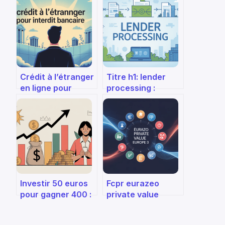
Crédit à l’étranger
Titre h1: lender
en ligne pour
processing :
interdit bancaire :
enjeux, meilleures
solutions et limites
pratiques et
optimisation
stratégique
Investir 50 euros
Fcpr eurazeo
pour gagner 400 :
private value
stratégies
europe 3 :
réalistes et
fonctionnement,